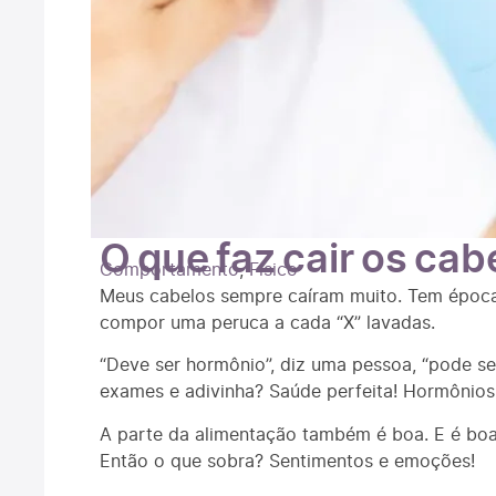
O que faz cair os cab
Comportamento
,
Fisico
Meus cabelos sempre caíram muito. Tem épocas
compor uma peruca a cada “X” lavadas.
“Deve ser hormônio”, diz uma pessoa, “pode ser
exames e adivinha? Saúde perfeita! Hormônios 
A parte da alimentação também é boa. E é boa 
Então o que sobra? Sentimentos e emoções!