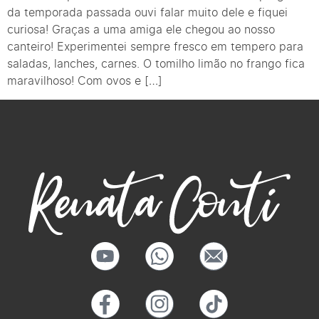
da temporada passada ouvi falar muito dele e fiquei
curiosa! Graças a uma amiga ele chegou ao nosso
canteiro! Experimentei sempre fresco em tempero para
saladas, lanches, carnes. O tomilho limão no frango fica
maravilhoso! Com ovos e […]