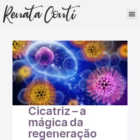
MINHA HI
Cicatriz – a
mágica da
regeneração